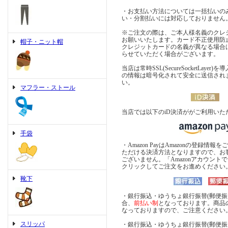
・お支払い方法については一括払いの
い・分割払いには対応しておりません
※ご注文の際は、ご本人様名義のクレ
お願いいたします。カード不正使用防
帽子・ニット帽
クレジットカードの名義が異なる場合
らせていただく場合がございます。
当店は常時SSL(SecureSocketLaye
の情報は暗号化されて安全に送信され
い。
マフラー・ストール
当店では以下のiD決済ががご利用いた
手袋
・Amazon PayはAmazonの登録情
ただける決済方法となりますので、お
ございません。「Amazonアカウント
クリックしてご注文をお進めください
靴下
・銀行振込・ゆうちょ銀行振替(郵便振
合、
前払い制
となっております。商品
なっておりますので、ご注意ください
スリッパ
・銀行振込・ゆうちょ銀行振替(郵便振