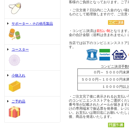
客様のご負担となっております。ご了
・ご注文後７日以内にご入金のない場
ものとして処理致しますので、ご注意
サポーター・その他毛製品
・コンビニ決済は
前払い制
となります
金の合計金額（送料は含まれません）
当店では以下のコンビニエンスストア
す。
コースター
コンビニ決済手数
０円～ ５０００円
小物入れ
５０００円～１００００円
１００００円
・ご注文完了後に表示されるお支払い
のコンビニエンスストアをご選択くだ
ご予約品
番号等が記載されたメールが届きます
けの専用端末で振込票を発券後、レジ
い。お支払いは期日迄にお願いいたし
後、商品を発送いたします。