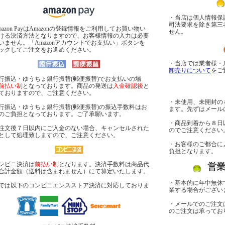
・当店は個人情報保
司法要求を除き第三
mazon PayはAmazonの登録情報をご利用してお買い物い
せん。
ける決済方法となりますので、お客様情報の入力は必要
いません。「Amazonアカウントでお支払い」ボタンを
ックしてご注文をお進めください。
・当店では業者様・
卸売りについて
をご
行振込・ゆうちょ銀行振替(郵便振替)でお支払いの場
前払い制
となっております。商品の発送は
入金確認後
と
ておりますので、ご注意ください。
・未使用、未開封の
行振込・ゆうちょ銀行振替(郵便振替)の振込手数料はお
ます。先ずはメール
のご負担となっております。ご了承願います。
・商品到着から８日
注文後７日以内にご入金のない場合、キャンセルされた
のでご注意ください
として処理致しますので、ご注意ください。
・お客様のご都合に
負担となります。
ンビニ決済は
前払い制
となります。決済手数料は商品代
営
合計金額（送料は含まれません）にて算定いたします。
・基本的に年中無休
では以下のコンビニエンスストア決済に対応しておりま
業する場合がござい
・メールでのご注文
のご注文は承ってお