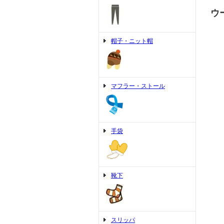
ウ
帽子・ニット帽
マフラー・ストール
手袋
靴下
スリッパ