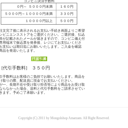
コンビニ決済手数料
０円～ ５０００円未満
１６０円
５０００円～１００００円未満
３３０円
１００００円以上
５００円
注文完了後に表示されるお支払い手続き画面よりご希望
ンビニエンスストアをご選択ください。ご選択後、払込
等が記載されたメールが届きますので、コンビニ備え付
専用端末で振込票を発券後、レジにてお支払いくださ
お支払いは期日迄にお願いいたします。ご入金を確認
商品を発送いたします。
 [代引手数料] ３５０円
引手数料はお客様のご負担でお願いいたします。商品を
け取りの際、配送員に現金でお支払いください。
が一、長期不在や受け取り拒否等により商品をお受け取
ならなかった場合、送料と代引手数料をご請求させてい
きます。予めご了承願います。
Copyright (C) 2011 by Mongolshop Amarzam. All Right Reserved.