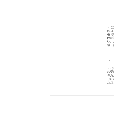
・ご
のコ
番号
けの
い。
後、
・
・代
お受
※万
りに
ただ