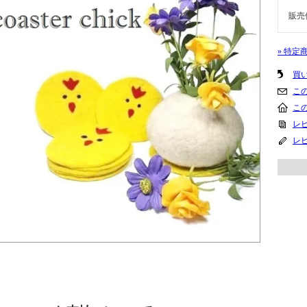
販売
» 特定
買
こ
こ
レビ
レ