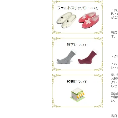
・お
込・
がご
当店
す。
・ク
・お
い・
※ご
お願
クレ
らせ
当店は
の情
い。
当店