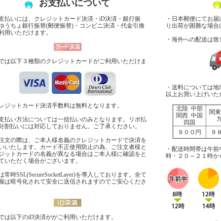
お支払いについて
支払いには、クレジットカード決済・iD決済・銀行振
・日本郵便にてお届
ゆうちょ銀行振替(郵便振替)・コンビニ決済・代金引換
り出荷が困難な場合
利用いただけます。
・海外への配送は致
では以下３種類のクレジットカードがご利用いただけま
・送料については地
以上お買い上げいた
レジットカード決済手数料は無料となります。
北陸 中部
関東
関西 中国
支払い方法については一括払いのみとなります。リボ払
四国
分割払いには対応しておりません。ご了承ください。
９００円
９
注文の際は、ご本人様名義のクレジットカードで決済を
いいたします。カード不正使用防止の為、ご注文者様と
・配送時間帯は午前
ジットカードの名義が異なる場合はご本人様に確認をと
時・２０～２１時か
ていただく場合がございます。
常時SSL(SecureSocketLayer)を導入しております。全て
報は暗号化されて安全に送信されますのでご安心くださ
では以下のiD決済ががご利用いただけます。