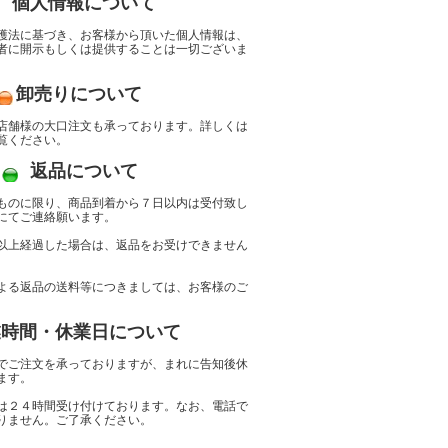
個人情報について
護法に基づき、お客様から頂いた個人情報は、
者に開示もしくは提供することは一切ございま
卸売りについて
店舗様の大口注文も承っております。詳しくは
覧ください。
返品について
ものに限り、商品到着から７日以内は受付致し
にてご連絡願います。
以上経過した場合は、返品をお受けできません
。
よる返品の送料等につきましては、お客様のご
業時間・休業日について
でご注文を承っておりますが、まれに告知後休
ます。
は２４時間受け付けております。なお、電話で
りません。ご了承ください。