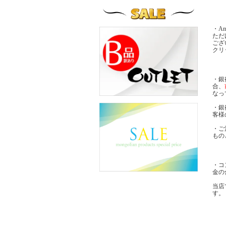
・A
ただ
ござ
クリ
・銀
合、
なっ
・銀
客様
・ご
もの
・コ
金の
当店
す。