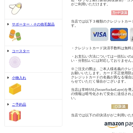
込・ゆうちょ銀行振替(郵便振替)・コ
がご利用いただけます。
当店では以下３種類のクレジットカー
サポーター・その他毛製品
す。
・クレジットカード決済手数料は無料
コースター
・お支払い方法については一括払いの
い・分割払いには対応しておりません
※ご注文の際は、ご本人様名義のクレ
お願いいたします。カード不正使用防
クレジットカードの名義が異なる場合
小物入れ
らせていただく場合がございます。
当店は常時SSL(SecureSocketLaye
の情報は暗号化されて安全に送信され
い。
ご予約品
当店では以下のiD決済ががご利用いた