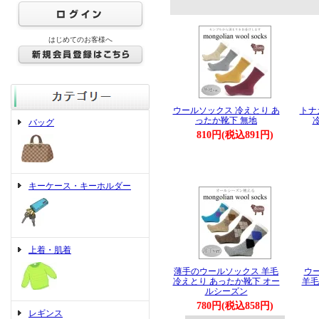
はじめてのお客様へ
ウールソックス 冷えとり あ
トナ
ったか靴下 無地
バッグ
810円(税込891円)
キーケース・キーホルダー
上着・肌着
薄手のウールソックス 羊毛
ウ
冷えとり あったか靴下 オー
羊毛
ルシーズン
780円(税込858円)
レギンス