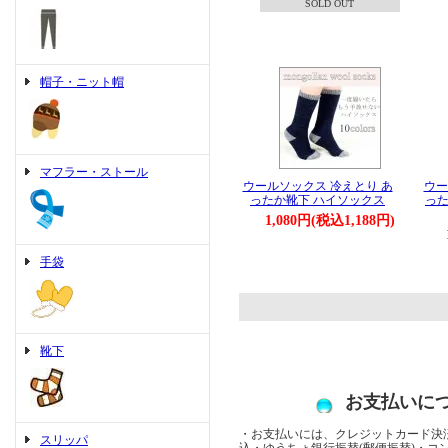
SOLD OUT
帽子・ニット帽
マフラー・ストール
ウールソックス 冷えとり あ
ウー
ったか靴下 ハイソックス
った
1,080円(税込1,188円)
手袋
靴下
お支払いに
・お支払いには、クレジットカード決済
スリッパ